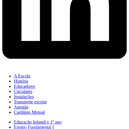
A Escola
História
Educadores
Circulares
Instalações
Transporte escolar
Agenda
Cardápio Mensal
Educação Infantil e 1º ano
Ensino Fundamental I