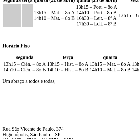
segunda
terça
quarta (22 de abril)
quinta (23 de abril)
sext
13h15 – Port. – 8o A
13h15 – Mat. – 8o A
14h10 – Port – 8o B
13h15 – G
14h10 – Mat. – 8o B
16h30 – Leit. – 8º A
17h30 – Leit. – 8º B
Horário Fixo
segunda
terça
quarta
13h15 – Ciên. – 8o A
13h15 – Hist. – 8o A
13h15 – Mat. – 8o A
13h
14h10 – Ciên. – 8o B
14h10 – Hist. – 8o B
14h10 – Mat. – 8o B
14h
Um abraço a todos e todas,
Rua São Vicente de Paulo, 374
Higienópolis, São Paulo – SP