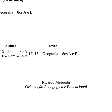
a (24 de abril)
eografia – 8os A e B
quinta
sexta
15 – Port. – 8o A
13h15 – Geografia – 8os A e B
10 – Port. – 8o B
Ricardo Mesquita
Orientação Pedagógica e Educacional