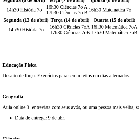
segunda (6 de abril)
terça (7 de abril)
quarta (8 de abril)
16h30 Ciências 7o A
14h30 História 7o
16h30 Matemática 7o
17h30 Ciências 7o B
Segunda (13 de abril)
Terça (14 de abril)
Quarta (15 de abril)
16h30 Ciências 7oA
16h30 Matemática 7oA
14h30 História 7o
17h30 Ciências 7oB
17h30 Matemática 7oB
Educação Física
Desafio de força. Exercícios para serem feitos em dias alternados.
Geografia
Aula online 3- entrevista com seus avós, ou uma pessoa mais velha, s
Data de entrega: 9 de abr.
Ciências