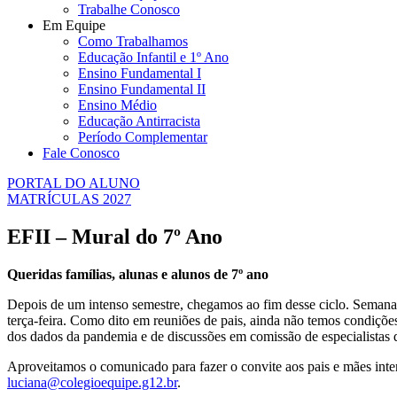
Trabalhe Conosco
Em Equipe
Como Trabalhamos
Educação Infantil e 1º Ano
Ensino Fundamental I
Ensino Fundamental II
Ensino Médio
Educação Antirracista
Período Complementar
Fale Conosco
PORTAL DO ALUNO
MATRÍCULAS 2027
EFII – Mural do 7º Ano
Queridas famílias, alunas e alunos de 7º ano
Depois de um intenso semestre, chegamos ao fim desse ciclo. Semana q
terça-feira. Como dito em reuniões de pais, ainda não temos condiçõ
dos dados da pandemia e de discussões em comissão de especialistas da
Aproveitamos o comunicado para fazer o convite aos pais e mães inter
luciana@colegioequipe.g12.br
.