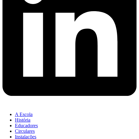
A Escola
História
Educadores
Circulares
Instalações