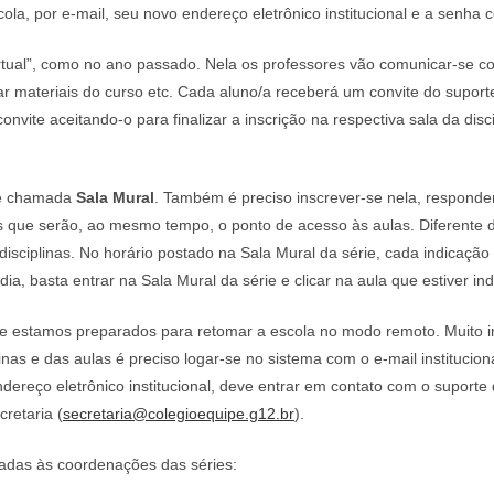
ola, por e-mail, seu novo endereço eletrônico institucional e a senha 
virtual”, como no ano passado. Nela os professores vão comunicar-se co
ostar materiais do curso etc. Cada aluno/a receberá um convite do supo
onvite aceitando-o para finalizar a inscrição na respectiva sala da disc
ie chamada
Sala Mural
. Também é preciso inscrever-se nela, responde
as que serão, ao mesmo tempo, o ponto de acesso às aulas. Diferente 
disciplinas. No horário postado na Sala Mural da série, cada indicaçã
dia, basta entrar na Sala Mural da série e clicar na aula que estiver in
 estamos preparados para retomar a escola no modo remoto. Muito i
linas e das aulas é preciso logar-se no sistema com o e-mail institucio
ereço eletrônico institucional, deve entrar em contato com o suporte
cretaria (
secretaria@colegioequipe.g12.br
).
adas às coordenações das séries: