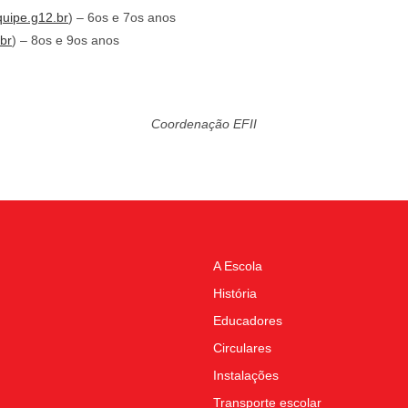
uipe.g12.br
) – 6os e 7os anos
br
) – 8os e 9os anos
Coordenação EFII
A Escola
História
Educadores
Circulares
Instalações
Transporte escolar