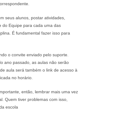
correspondente.
m seus alunos, postar atividades,
rte do Equipe para cada uma das
iplina. É fundamental fazer isso para
ndo o convite enviado pelo suporte.
do ano passado, as aulas não serão
o de aula será também o link de acesso à
dicada no horário.
mportante, então, lembrar mais uma vez
nal. Quem tiver problemas com isso,
 da escola