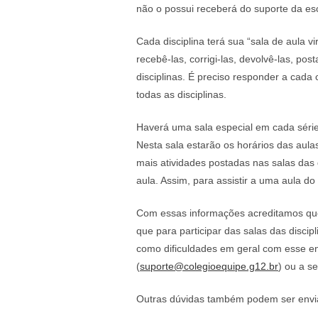
não o possui receberá do suporte da esc
Cada disciplina terá sua “sala de aula 
recebê-las, corrigi-las, devolvê-las, p
disciplinas. É preciso responder a cada c
todas as disciplinas.
Haverá uma sala especial em cada sér
Nesta sala estarão os horários das aul
mais atividades postadas nas salas das 
aula. Assim, para assistir a uma aula do 
Com essas informações acreditamos que
que para participar das salas das discip
como dificuldades em geral com esse end
(
suporte@colegioequipe.g12.br
) ou a se
Outras dúvidas também podem ser envi