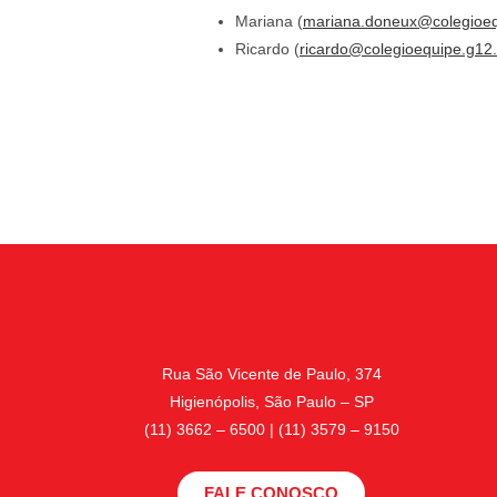
Mariana (
mariana.doneux@colegioeq
Ricardo (
ricardo@colegioequipe.g12.
Rua São Vicente de Paulo, 374
Higienópolis, São Paulo – SP
(11) 3662 – 6500 | (11) 3579 – 9150
FALE CONOSCO