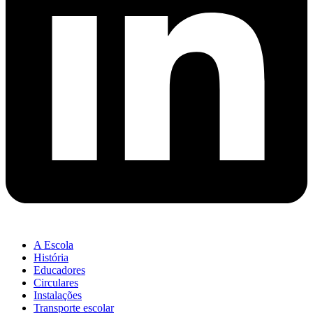
A Escola
História
Educadores
Circulares
Instalações
Transporte escolar