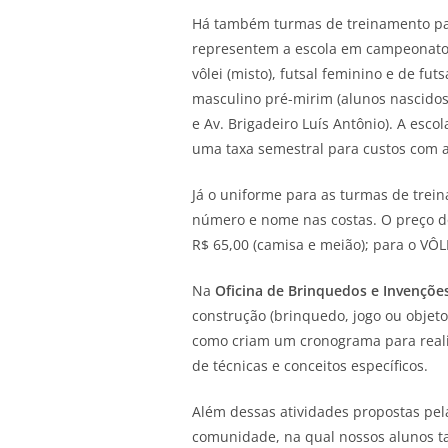
Há também turmas de treinamento par
representem a escola em campeonatos i
vôlei (misto), futsal feminino e de fu
masculino pré-mirim (alunos nascidos
e Av. Brigadeiro Luís Antônio). A esco
uma taxa semestral para custos com a
Já o uniforme para as turmas de trei
número e nome nas costas. O preço do
R$ 65,00 (camisa e meião); para o VÔL
Na
Oficina de Brinquedos e Invençõe
construção (brinquedo, jogo ou objet
como criam um cronograma para reali
de técnicas e conceitos específicos.
Além dessas atividades propostas pela 
comunidade, na qual nossos alunos t