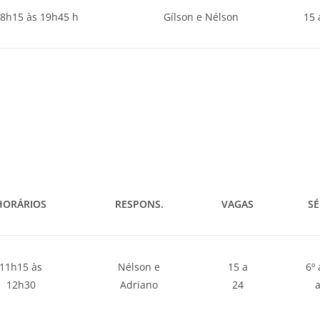
8h15 às 19h45 h
Gílson e Nélson
15 
HORÁRIOS
RESPONS.
VAGAS
SÉ
11h15 às
Nélson e
15 a
6º 
12h30
Adriano
24