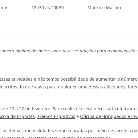
eiras
18h30 às 20h30
Mauro e Martim
 número mínimo de interessados deve ser atingido para a manutenção 
ssas atividades e não temos possibilidade de aumentar o número 
s inscritos do que vagas para qualquer uma dessas atividades, far
o de 20 a 22 de fevereiro. Para realizá-la será necessário efetiva
scola de Esportes
,
Treinos Esportivos
e
Oficina de Brinquedos e In
o, e as demais mensalidades serão cobradas por meio de carnê, a par