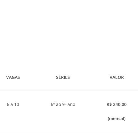
VAGAS
SÉRIES
VALOR
6 a 10
6º ao 9º ano
R$ 240,00
(mensal)