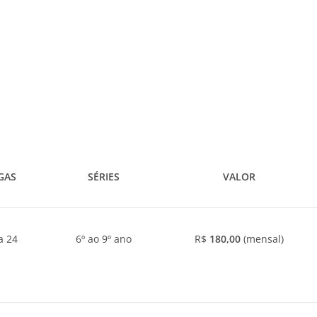
GAS
SÉRIES
VALOR
a 24
6º ao 9º ano
R$
180,00
(mensal)