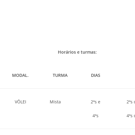
Horários e turmas:
MODAL.
TURMA
DIAS
VÔLEI
Mista
2ªs e
2ªs
4ªs
4ªs