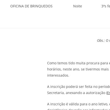
OFICINA DE BRINQUEDOS
Noite
3ªs f
Obs.: O
Como temos tido muita procura para e
horários, neste ano, se tivermos mai
interessados.
A inscrição poderá ser feita no períod
Secretaria, anexando a autorização (
E
A inscrição é válida para o ano letiv