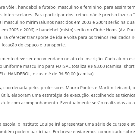
a vôlei, handebol e futebol masculino e feminino, para assim te
nterescolares. Para participar dos treinos não é preciso fazer a “
tsal masculino mirim (alunos nascidos em 2003 e 2004) serão na quad
 em 2005 e 2006) e handebol (misto) serão no Clube Homs (Av. Pau
la irá oferecer transporte de ida e volta para os treinos realizados
 locação do espaço e transporte.
namento deve ser encomendado no ato da inscrição. Cada aluno es
 uniforme masculino para FUTSAL totaliza R$ 93,00 (camisa, short
EI e HANDEBOL, o custo é de R$ 50,00 (camisa).
s
, coordenada pelos professores Mauro Pontes e Martim Leicand, 
o útil), elaboram uma estratégia de execução, escolhendo as técni
zá-lo com acompanhamento. Eventualmente serão realizadas aula
escola, o Instituto Equipe irá apresentar uma série de cursos e at
ambém podem participar. Em breve enviaremos comunicado sobre 