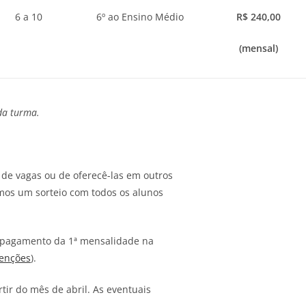
6 a 10
6º ao Ensino Médio
R$ 240,00
(mensal)
da turma.
de vagas ou de oferecê-las em outros
emos um sorteio com todos os alunos
r o pagamento da 1ª mensalidade na
venções
).
tir do mês de abril. As eventuais