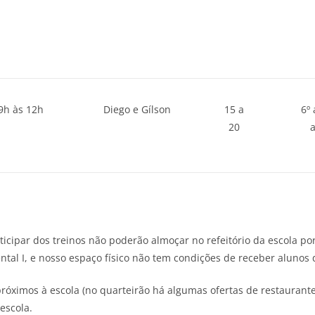
9h às 12h
Diego e Gílson
15 a
6º 
20
icipar dos treinos não poderão almoçar no refeitório da escola p
tal I, e nosso espaço físico não tem condições de receber alunos d
ximos à escola (no quarteirão há algumas ofertas de restaurante
escola.