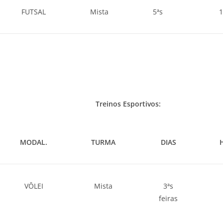
FUTSAL
Mista
5ªs
1
Treinos Esportivos:
MODAL.
TURMA
DIAS
VÔLEI
Mista
3ªs
feiras