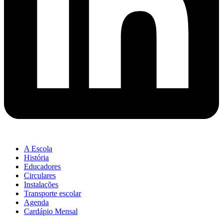
A Escola
História
Educadores
Circulares
Instalações
Transporte escolar
Agenda
Cardápio Mensal