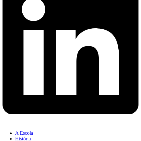
A Escola
História