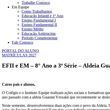
Trabalhe Conosco
Em Equipe
Como Trabalhamos
Educação Infantil e 1º Ano
Ensino Fundamental I
Ensino Fundamental II
Ensino Médio
Educação Antirracista
Período Complementar
Fale Conosco
PORTAL DO ALUNO
MATRÍCULAS 2027
EFII e EM – 8° Ano a 3ª Série – Aldeia G
Caros pais e alunos,
O Colégio e o Instituto Equipe realizam ações sociais e formativas qu
ano passado com a aldeia Guarani Yrexakã que recentemente se desloco
Neste semestre, desenvolveremos duas ações com o povo da Aldeia. Um
aulas do Ensino Fundamental II em data a ser definida oportunamente