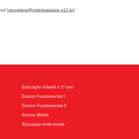
ail (
secretaria@colegioequipe.g12.br
).
Educação Infantil e 1º ano
Ensino Fundamental I
Ensino Fundamental II
Ensino Médio
Educação Antirracista