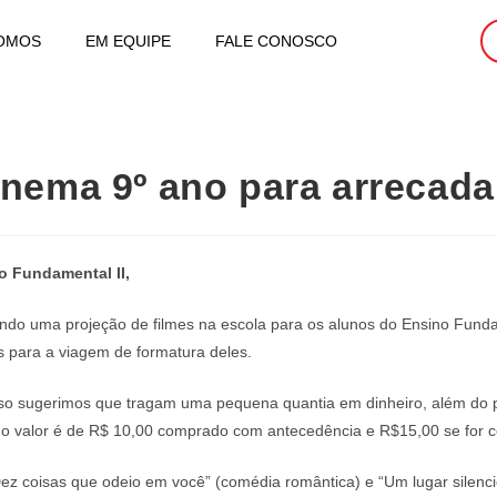
OMOS
EM EQUIPE
FALE CONOSCO
inema 9º ano para arrecad
o Fundamental II,
do uma projeção de filmes na escola para os alunos do Ensino Fundamen
 para a viagem de formatura deles.
so sugerimos que tragam uma pequena quantia em dinheiro, além do p
, o valor é de R$ 10,00 comprado com antecedência e R$15,00 se for 
Dez coisas que odeio em você” (comédia romântica) e “Um lugar silencio