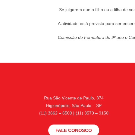
Se julgarem que o filho ou a filha de vo
A atividade está prevista para ser encer
Comissão de Formatura do 9º ano e Co
Rua São Vicente de Paulo, 374
Higienópolis, São Paulo – SP
(11) 3662 – 6500 | (11) 3579 – 9150
FALE CONOSCO