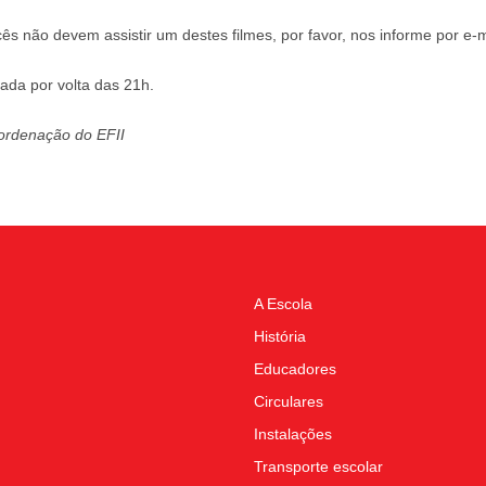
cês não devem assistir um destes filmes, por favor, nos informe por e-m
rada por volta das 21h.
ordenação do EFII
A Escola
História
Educadores
Circulares
Instalações
Transporte escolar