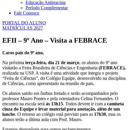
Educação Antirracista
Período Complementar
Fale Conosco
PORTAL DO ALUNO
MATRÍCULAS 2027
EFII – 9º Ano – Visita a FEBRACE
Caros pais do 9º ano,
Na próxima
terça-feira, dia 21 de março
, os alunos do 9º ano
visitarão a Feira Brasileira de Ciências e Engenharia
(FEBRACE),
realizada na USP. A visita é uma atividade que integra o projeto
“Feira de Ciências”, do Colégio Equipe, desenvolvido na disciplina
de Ciências, como apresentado na reunião de pais.
Os alunos sairão em ônibus fretado e serão acompanhados pelo
professor Mauro Pontes e pela orientadora Celina Fernandes. O
encontro na escola será
às 13h15
. Todos devem ir com a
camiseta
cinza do Equipe e levar material para anotação, além de um
lanche
. O retorno ao colégio está previsto para as
17h30
, mas os
alunos terão a última aula com Prof. Mauro.
Estamos disponíveis para outros esclarecimentos.