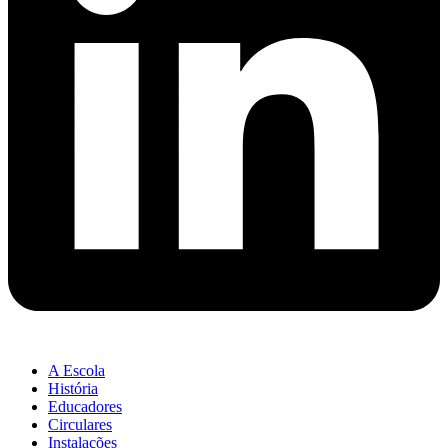
A Escola
História
Educadores
Circulares
Instalações