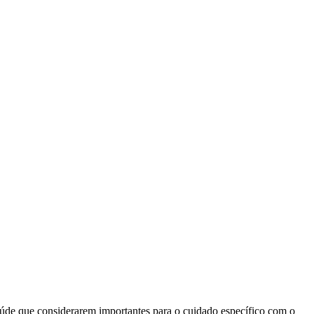
aúde que considerarem importantes para o cuidado específico com o