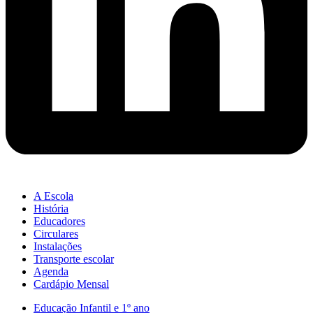
A Escola
História
Educadores
Circulares
Instalações
Transporte escolar
Agenda
Cardápio Mensal
Educação Infantil e 1º ano