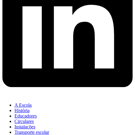
A Escola
História
Educadores
Circulares
Instalações
Transporte escolar