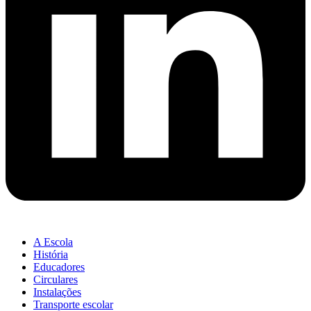
A Escola
História
Educadores
Circulares
Instalações
Transporte escolar