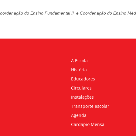
oordenação do Ensino Fundamental II e
Coordenação do Ensino Méd
A Escola
História
Educadores
Circulares
Instalações
Transporte escolar
Agenda
Cardápio Mensal