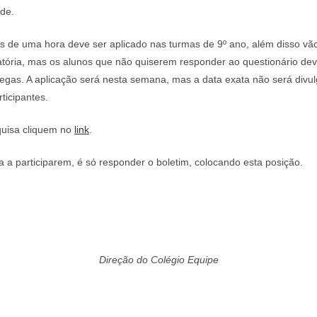
de.
 de uma hora deve ser aplicado nas turmas de 9º ano, além disso vão
igatória, mas os alunos que não quiserem responder ao questionário d
olegas. A aplicação será nesta semana, mas a data exata não será div
ticipantes.
quisa cliquem no
link
.
ha a participarem, é só responder o boletim, colocando esta posição.
Direção do Colégio Equipe