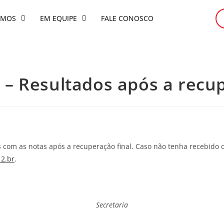
OMOS
EM EQUIPE
FALE CONOSCO
o – Resultados após a recu
ns com as notas após a recuperação final. Caso não tenha recebido o
12.br
.
Secretaria