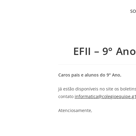
S
EFII – 9° An
Caros pais e alunos do 9° Ano,
Já estão disponíveis no site os boleti
contato
informatica@colegioequipe.g
Atenciosamente,