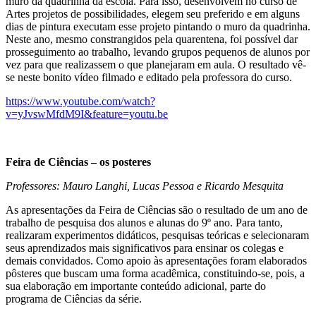
muro da quadrinha da escola. Para isso, desenvolvem no curso de
Artes projetos de possibilidades, elegem seu preferido e em alguns
dias de pintura executam esse projeto pintando o muro da quadrinha.
Neste ano, mesmo constrangidos pela quarentena, foi possível dar
prosseguimento ao trabalho, levando grupos pequenos de alunos por
vez para que realizassem o que planejaram em aula. O resultado vê-
se neste bonito vídeo filmado e editado pela professora do curso.
https://www.youtube.com/watch?
v=yJvswMfdM9I&feature=youtu.be
Feira de Ciências – os posteres
Professores: Mauro Langhi, Lucas Pessoa e Ricardo Mesquita
As apresentações da Feira de Ciências são o resultado de um ano de
trabalho de pesquisa dos alunos e alunas do 9º ano. Para tanto,
realizaram experimentos didáticos, pesquisas teóricas e selecionaram
seus aprendizados mais significativos para ensinar os colegas e
demais convidados. Como apoio às apresentações foram elaborados
pôsteres que buscam uma forma acadêmica, constituindo-se, pois, a
sua elaboração em importante conteúdo adicional, parte do
programa de Ciências da série.