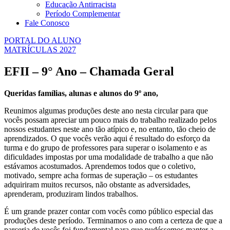
Educação Antirracista
Período Complementar
Fale Conosco
PORTAL DO ALUNO
MATRÍCULAS 2027
EFII – 9° Ano – Chamada Geral
Queridas famílias, alunas e alunos do 9º ano,
Reunimos algumas produções deste ano nesta circular para que
vocês possam apreciar um pouco mais do trabalho realizado pelos
nossos estudantes neste ano tão atípico e, no entanto, tão cheio de
aprendizados. O que vocês verão aqui é resultado do esforço da
turma e do grupo de professores para superar o isolamento e as
dificuldades impostas por uma modalidade de trabalho a que não
estávamos acostumados. Aprendemos todos que o coletivo,
motivado, sempre acha formas de superação – os estudantes
adquiriram muitos recursos, não obstante as adversidades,
aprenderam, produziram lindos trabalhos.
É um grande prazer contar com vocês como público especial das
produções deste período. Terminamos o ano com a certeza de que a
parceria de vocês foi fundamental para que pudéssemos manter a