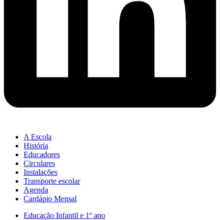
A Escola
História
Educadores
Circulares
Instalações
Transporte escolar
Agenda
Cardápio Mensal
Educação Infantil e 1º ano