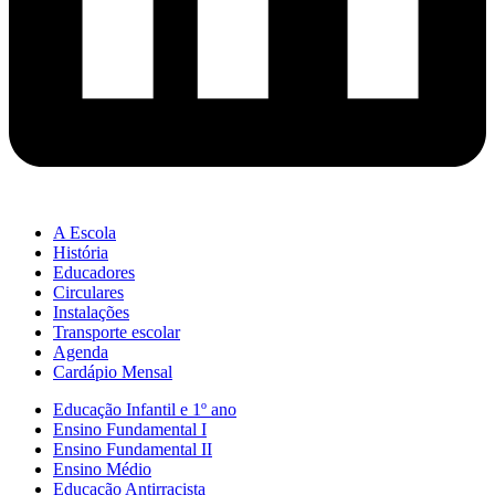
A Escola
História
Educadores
Circulares
Instalações
Transporte escolar
Agenda
Cardápio Mensal
Educação Infantil e 1º ano
Ensino Fundamental I
Ensino Fundamental II
Ensino Médio
Educação Antirracista