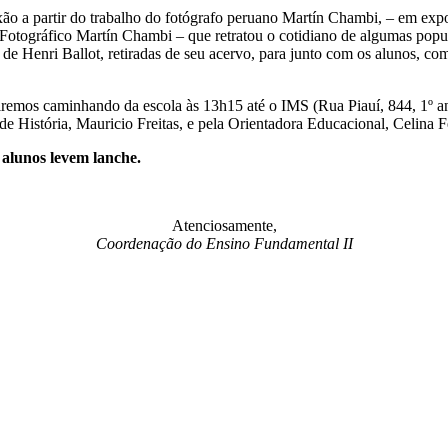
ão a partir do trabalho do fotógrafo peruano Martín Chambi, – em expo
otográfico Martín Chambi – que retratou o cotidiano de algumas popu
e Henri Ballot, retiradas de seu acervo, para junto com os alunos, com
airemos caminhando da escola às 13h15 até o IMS (Rua Piauí, 844, 1º an
e História, Mauricio Freitas, e pela Orientadora Educacional, Celina 
 alunos levem lanche.
Atenciosamente,
Coordenação do Ensino Fundamental II