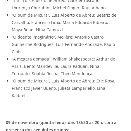
“Till”, Luís Alberto de Abreu: Gabriel Toscano,
Lourenço Cherubini, Michel Finger, Raul Albano.
“O pum de Micura”, Luís Alberto de Abreu: Beatriz de
Carvalho, Francisco Lima, Maria Eduarda Ribeiro,
Maya Bond, Nina Camozzi.
“O doente imaginário”, Molière: Antonio Castro,
Guilherme Rodrigues, Luiz Fernando Andrade, Paulo
Cipis.
“A megera domada”, William Shakespeare: Arthur de
Assis, Bento Mandeville, Laura Paduan, Nina
Torquato, Sophia Rocha, Theo Mendonça.
“O pum de Micura”, Luís Alberto de Abreu: Eric Rosa,
Francisco Javier Bueno, Julieta Lampariello, Lina
Kalbfell.
09 de novembro (quint​a-feira), das 18h30 às 20h, com a
presença dos seguintes grupos:​