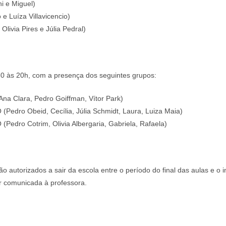
 e Miguel)
 Luíza Villavicencio)
ivia Pires e Júlia Pedral)
30 às 20h, com a presença dos seguintes grupos:​
na Clara, Pedro Goiffman, Vítor Park)
dro Obeid, Cecília, Júlia Schmidt, Laura, Luiza Maia)
ro Cotrim, Olivia Albergaria, Gabriela, Rafaela)
o autorizados a sair da escola entre o período do final das aulas e o 
r comunicada à professora.