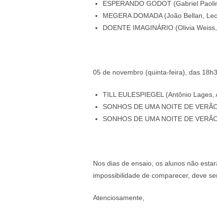
ESPERANDO GODOT (Gabriel Paolini
MEGERA DOMADA (João Bellan, Leo e
DOENTE IMAGINÁRIO (Olivia Weiss, Ol
05 de novembro (quint​a-feira), das 18h
TILL EULESPIEGEL (Antônio Lages, A
​​SONHOS DE UMA NOITE DE VERÃO (Pe
​SONHOS DE UMA NOITE DE VERÃO (Ped
Nos dias de ensaio, os alunos não estarã
impossibilidade de comparecer, deve se
Atenciosamente,