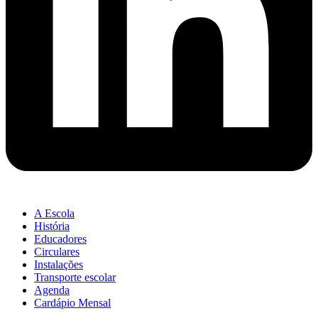
A Escola
História
Educadores
Circulares
Instalações
Transporte escolar
Agenda
Cardápio Mensal