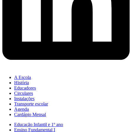
A Escola
História
Educadores
Circulares
Instalações
Transporte escolar
Agenda
Cardápio Mensal
Educação Infantil e 1º ano
Ensino Fundamental I