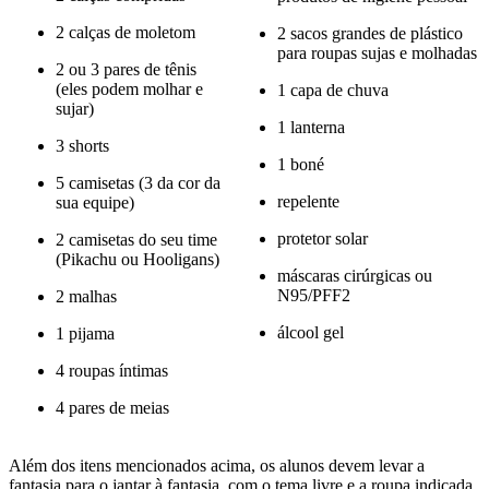
2 calças de moletom
2 sacos grandes de plástico
para roupas sujas e molhadas
2 ou 3 pares de tênis
(eles podem molhar e
1 capa de chuva
sujar)
1 lanterna
3 shorts
1 boné
5 camisetas (3 da cor da
repelente
sua equipe)
protetor solar
2 camisetas do seu time
(Pikachu ou Hooligans)
máscaras cirúrgicas ou
N95/PFF2
2 malhas
álcool gel
1 pijama
4 roupas íntimas
4 pares de meias
Além dos itens mencionados acima, os alunos devem levar a
fantasia para o jantar à fantasia, com o tema livre e a roupa indicada