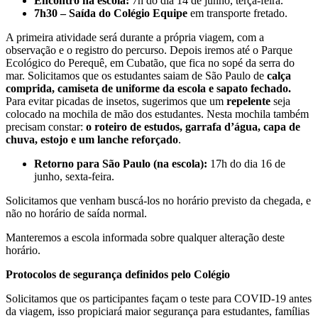
Encontro na escola:
7h do dia 14 de junho, terça-feira.
7h30 – Saída do Colégio Equipe
em transporte fretado.
A primeira atividade será durante a própria viagem, com a
observação e o registro do percurso. Depois iremos até o Parque
Ecológico do Perequê, em Cubatão, que fica no sopé da serra do
mar. Solicitamos que os estudantes saiam de São Paulo de
calça
comprida, camiseta de uniforme da escola e sapato fechado.
Para evitar picadas de insetos, sugerimos que um
repelente
seja
colocado na mochila de mão dos estudantes. Nesta mochila também
precisam constar:
o roteiro de estudos, garrafa d’água, capa de
chuva, estojo e um lanche reforçado
.
Retorno para São Paulo (na escola):
17h do dia 16 de
junho, sexta-feira.
Solicitamos que venham buscá-los no horário previsto da chegada, e
não no horário de saída normal.
Manteremos a escola informada sobre qualquer alteração deste
horário.
Protocolos de segurança definidos pelo Colégio
Solicitamos que os participantes façam o teste para COVID-19 antes
da viagem, isso propiciará maior segurança para estudantes, famílias