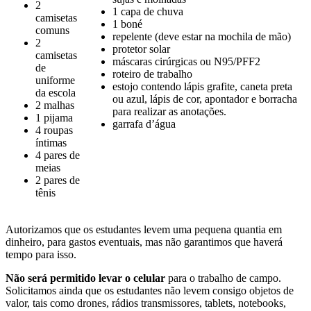
2
1 capa de chuva
camisetas
1 boné
comuns
repelente (deve estar na mochila de mão)
2
protetor solar
camisetas
máscaras cirúrgicas ou N95/PFF2
de
roteiro de trabalho
uniforme
estojo contendo lápis grafite, caneta preta
da escola
ou azul, lápis de cor, apontador e borracha
2 malhas
para realizar as anotações.
1 pijama
garrafa d’água
4 roupas
íntimas
4 pares de
meias
2 pares de
tênis
Autorizamos que os estudantes levem uma pequena quantia em
dinheiro, para gastos eventuais, mas não garantimos que haverá
tempo para isso.
Não será permitido levar o celular
para o trabalho de campo.
Solicitamos ainda que os estudantes não levem consigo objetos de
valor, tais como drones, rádios transmissores, tablets, notebooks,