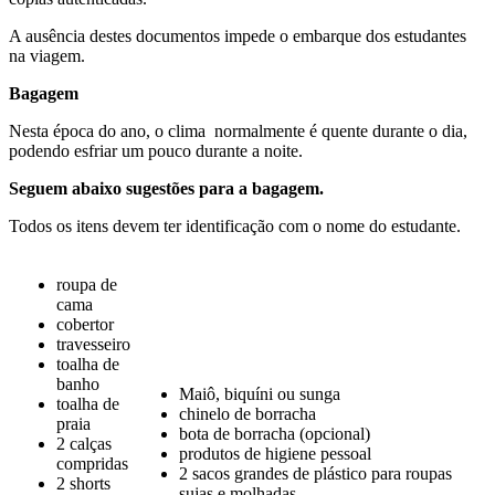
A ausência destes documentos impede o embarque dos estudantes
na viagem.
Bagagem
Nesta época do ano, o clima normalmente é quente durante o dia,
podendo esfriar um pouco durante a noite.
Seguem abaixo sugestões para a bagagem.
Todos os itens devem ter identificação com o nome do estudante.
roupa de
cama
cobertor
travesseiro
toalha de
banho
Maiô, biquíni ou sunga
toalha de
chinelo de borracha
praia
bota de borracha (opcional)
2 calças
produtos de higiene pessoal
compridas
2 sacos grandes de plástico para roupas
2 shorts
sujas e molhadas