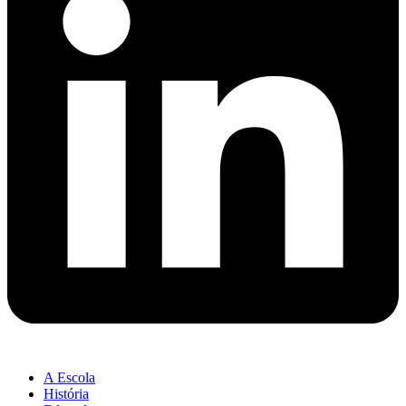
A Escola
História