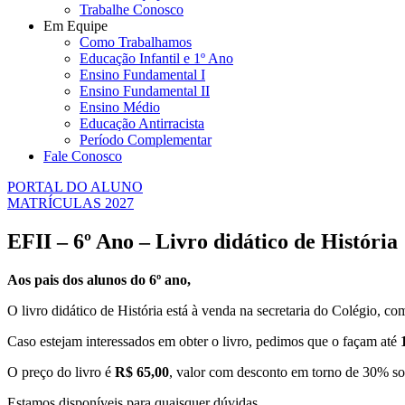
Trabalhe Conosco
Em Equipe
Como Trabalhamos
Educação Infantil e 1º Ano
Ensino Fundamental I
Ensino Fundamental II
Ensino Médio
Educação Antirracista
Período Complementar
Fale Conosco
PORTAL DO ALUNO
MATRÍCULAS 2027
EFII – 6º Ano – Livro didático de História
Aos pais dos alunos do 6º ano,
O livro didático de História está à venda na secretaria do Colégio, co
Caso estejam interessados em obter o livro, pedimos que o façam até
O preço do livro é
R$ 65,00
, valor com desconto em torno de 30% sob
Estamos disponíveis para quaisquer dúvidas.