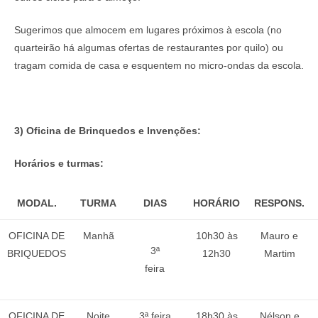
Sugerimos que almocem em lugares próximos à escola (no
quarteirão há algumas ofertas de restaurantes por quilo) ou
tragam comida de casa e esquentem no micro-ondas da escola.
3) Oficina de Brinquedos e Invenções:
Horários e turmas:
MODAL.
TURMA
DIAS
HORÁRIO
RESPONS.
OFICINA DE
Manhã
10h30 às
Mauro e
3ª
BRIQUEDOS
12h30
Martim
feira
OFICINA DE
Noite
3ª feira
18h30 às
Nélson e