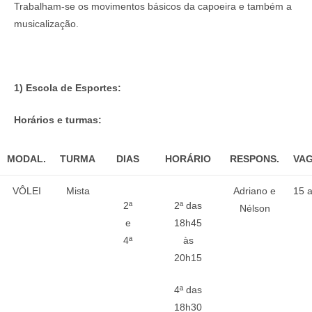
Trabalham-se os movimentos básicos da capoeira e também a
musicalização.
1) Escola de Esportes:
Horários e turmas:
MODAL.
TURMA
DIAS
HORÁRIO
RESPONS.
VA
VÔLEI
Mista
Adriano e
15 
2ª
2ª das
Nélson
e
18h45
4ª
às
20h15
4ª das
18h30