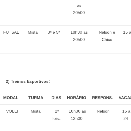
às
20h00
FUTSAL
Mista
3ª e 5ª
18h30 às
Nélson e
15 
20h00
Chico
2) Treinos Esportivos:
MODAL.
TURMA
DIAS
HORÁRIO
RESPONS.
VAGA
VÔLEI
Mista
2ª
10h30 às
Nélson
15 a
feira
12h00
24