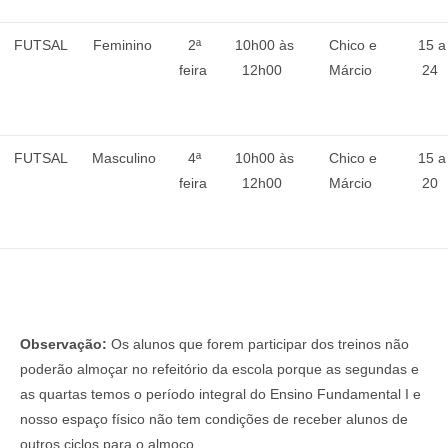
FUTSAL
Feminino
2ª
10h00 às
Chico e
15 a
feira
12h00
Márcio
24
FUTSAL
Masculino
4ª
10h00 às
Chico e
15 a
feira
12h00
Márcio
20
Observação:
Os alunos que forem participar dos treinos não
poderão almoçar no refeitório da escola porque as segundas e
as quartas temos o período integral do Ensino Fundamental I e
nosso espaço físico não tem condições de receber alunos de
outros ciclos para o almoço.