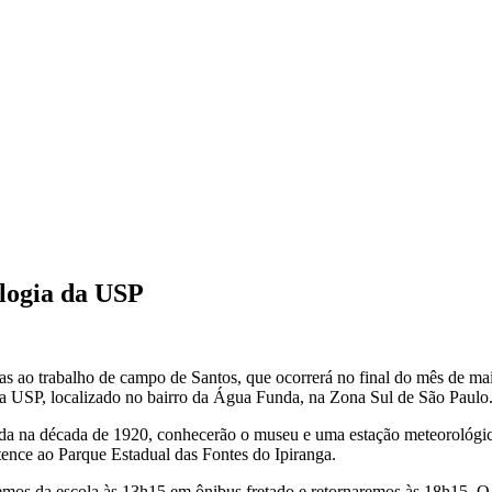
ologia da USP
as ao trabalho de campo de Santos, que ocorrerá no final do mês de mai
 da USP, localizado no bairro da Água Funda, na Zona Sul de São Paul
ruída na década de 1920, conhecerão o museu e uma estação meteorológi
rtence ao Parque Estadual das Fontes do Ipiranga.
remos da escola às 13h15 em ônibus fretado e retornaremos às 18h15. O