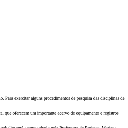
o. Para exercitar alguns procedimentos de pesquisa das disciplinas de
o.
ca, que oferecem um importante acervo de equipamento e registros
 trabalho será acompanhado pela Professora de Projetos, Mariana