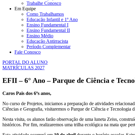
Trabalhe Conosco
Em Equipe
Como Trabalhamos
Educação Infantil e 1º Ano
Ensino Fundamental I
Ensino Fundamental II
Ensino Médio
Educação Antirracista
Período Complementar
Fale Conosco
PORTAL DO ALUNO
MATRÍCULAS 2027
EFII – 6° Ano – Parque de Ciência e Tecn
Caros Pais dos 6ºs anos,
No curso de Projetos, iniciamos a preparação de atividades relacionad
Ciências e Geografia, visitaremos o Parque de Ciência e Tecnologia
Nesta visita, os alunos farão observação de uma luneta Zeiss, const
históricos. Por fim, realizaremos uma trilha ecológica na mata que pe
Esta atividade ocorrerá em
10 de abril
durante o horário escolar. Sai