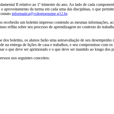
amental II relativo ao 1º trimestre do ano. Ao lado de cada componente
m o aproveitamento da turma em cada uma das disciplinas, o que permi
 contato
informatica@colegioequipe.g12.br
.
os receberão um boletim impresso contendo as mesmas informações, acr
luno reflita sobre seu processo de aprendizagem no contexto do trabalho
 dos boletins, os alunos farão uma autoavaliação de seu desempenho no 
dade na entrega de lições de casa e trabalhos, e seu compromisso com os
sar o que deve ser aprimorado e o que deve ser mantido ao longo dos p
pressos nos seguintes conceitos: