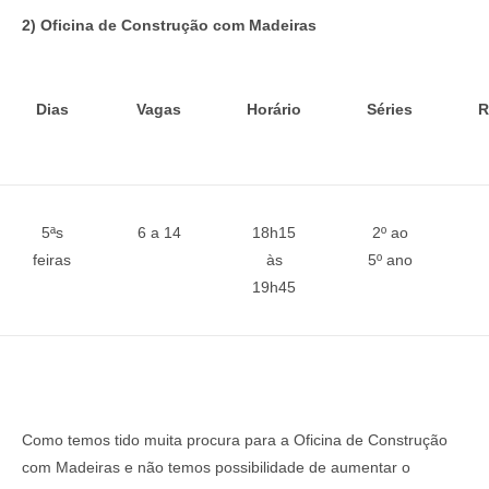
2) Oficina de Construção com Madeiras
Dias
Vagas
Horário
Séries
R
5ªs
6 a 14
18h15
2º ao
feiras
às
5º ano
19h45
Como temos tido muita procura para a Oficina de Construção
com Madeiras e não temos possibilidade de aumentar o