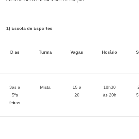
1) Escola de Esportes
Dias
Turma
Vagas
Horário
S
3as e
Mista
15 a
18h30
5ªs
20
às 20h
5
feiras