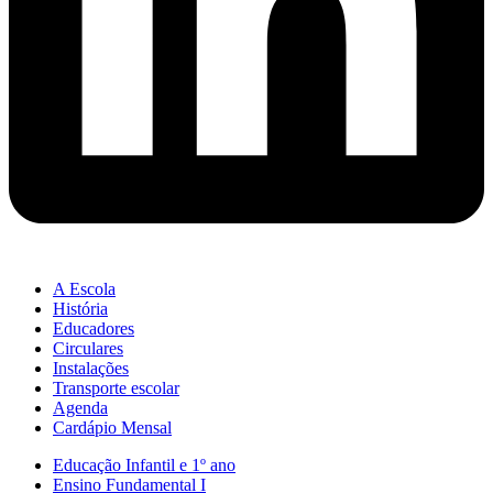
A Escola
História
Educadores
Circulares
Instalações
Transporte escolar
Agenda
Cardápio Mensal
Educação Infantil e 1º ano
Ensino Fundamental I