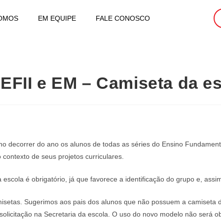
OMOS
EM EQUIPE
FALE CONOSCO
 EFII e EM – Camiseta da e
o decorrer do ano os alunos de todas as séries do Ensino Fundamenta
 contexto de seus projetos curriculares.
 escola é obrigatório, já que favorece a identificação do grupo e, as
isetas. Sugerimos aos pais dos alunos que não possuem a camiseta d
olicitação na Secretaria da escola. O uso do novo modelo não será obr