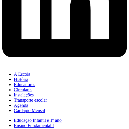
A Escola
História
Educadores
Circulares
Instalações
Transporte escolar
Agenda
Cardápio Mensal
Educação Infantil e 1º ano
Ensino Fundamental I