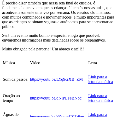
É preciso dizer também que nessa reta final de ensaios, é
fundamental que evitem que as crianças faltem às nossas aulas, que
acontecem somente uma vez por semana. Os ensaios são intensos,
com muitos combinados e movimentações, e muito importantes para
que as crianças se sintam seguras e autônomas para se apresentar ao
público.
Será um evento muito bonito e especial e logo que possível,
enviaremos informações mais detalhadas sobre os preparativos.
Muito obrigada pela parceria! Um abraço e até lá!
Música
Vídeo
Letra
Link para a
Som da pessoa
https://youtu.be/LYq9crXB_ZM
letra da música
Oração ao
Link para a
https://youtu.be/qNlPLFsBNbc
tempo
letra da música
Águas de
Link para a
https://youtu.be/aKvwnHiJSdkm