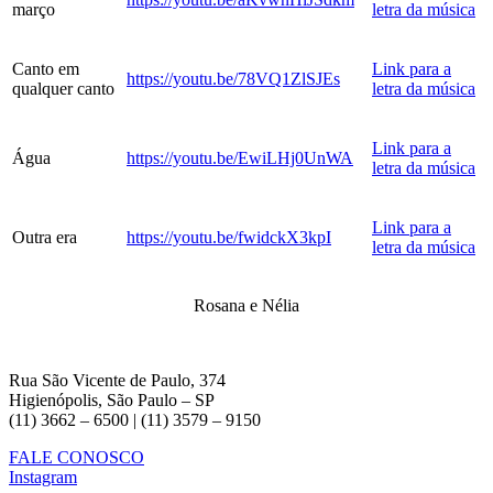
março
letra da música
Canto em
Link para a
https://youtu.be/78VQ1ZlSJEs
qualquer canto
letra da música
Link para a
Água
https://youtu.be/EwiLHj0UnWA
letra da música
Link para a
Outra era
https://youtu.be/fwidckX3kpI
letra da música
Rosana e Nélia
Rua São Vicente de Paulo, 374
Higienópolis, São Paulo – SP
(11) 3662 – 6500 | (11) 3579 – 9150
FALE CONOSCO
Instagram