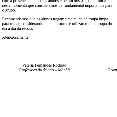
com a presença de todos os alunos e de um dos pais ou familiar
neste momento que consideramos de fundamental importância para
o grupo.
Recomendamos que os alunos tragam uma muda de roupa limpa
para trocar, considerando que o costume é utilizarem uma roupa do
dia a dia da escola.
Atenciosamente,
Valéria Fernandes Rodrigo
Professora do 5º ano – Manhã
Orien