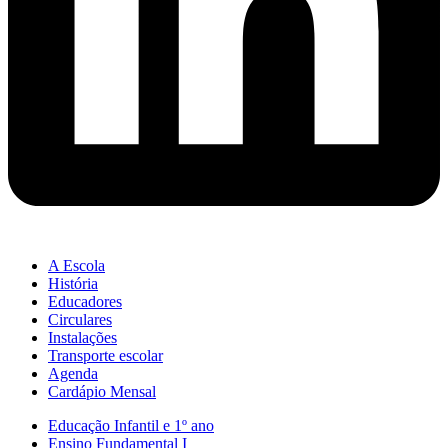
A Escola
História
Educadores
Circulares
Instalações
Transporte escolar
Agenda
Cardápio Mensal
Educação Infantil e 1º ano
Ensino Fundamental I