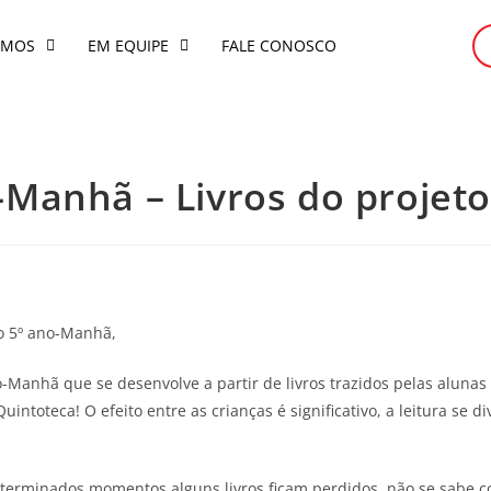
OMOS
EM EQUIPE
FALE CONOSCO
o-Manhã – Livros do projet
do 5º ano-Manhã,
-Manhã que se desenvolve a partir de livros trazidos pelas alunas
ntoteca! O efeito entre as crianças é significativo, a leitura se div
eterminados momentos alguns livros ficam perdidos, não se sabe