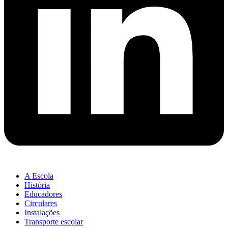
A Escola
História
Educadores
Circulares
Instalações
Transporte escolar