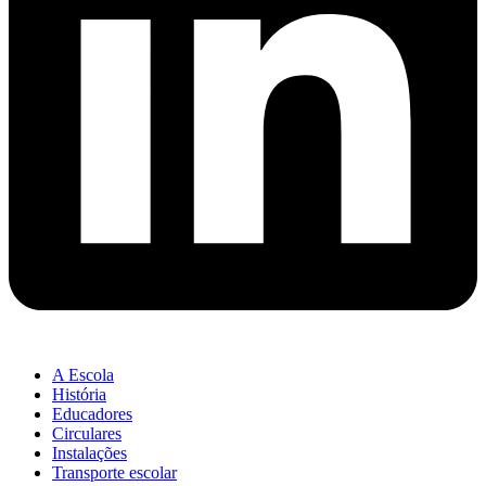
A Escola
História
Educadores
Circulares
Instalações
Transporte escolar