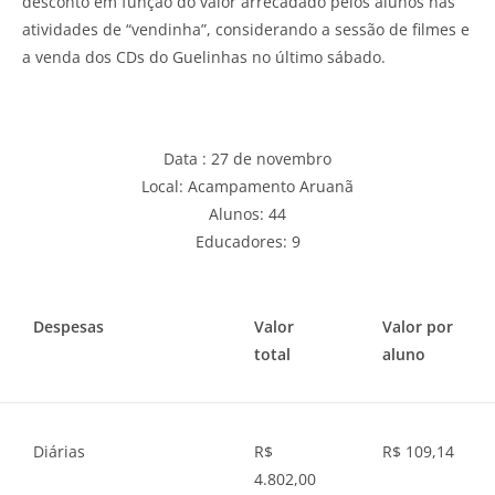
desconto em função do valor arrecadado pelos alunos nas
atividades de “vendinha”, considerando a sessão de filmes e
a venda dos CDs do Guelinhas no último sábado.
Data : 27 de novembro
Local: Acampamento Aruanã
Alunos: 44
Educadores: 9
Despesas
Valor
Valor por
total
aluno
Diárias
R$
R$ 109,14
4.802,00