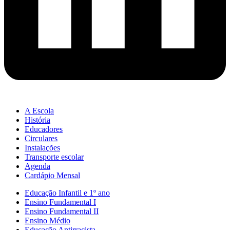
A Escola
História
Educadores
Circulares
Instalações
Transporte escolar
Agenda
Cardápio Mensal
Educação Infantil e 1º ano
Ensino Fundamental I
Ensino Fundamental II
Ensino Médio
Educação Antirracista