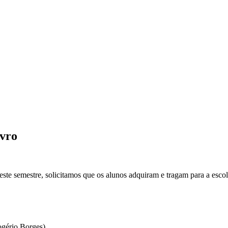
ivro
ste semestre, solicitamos que os alunos adquiram e tragam para a escola
ogério Borges)