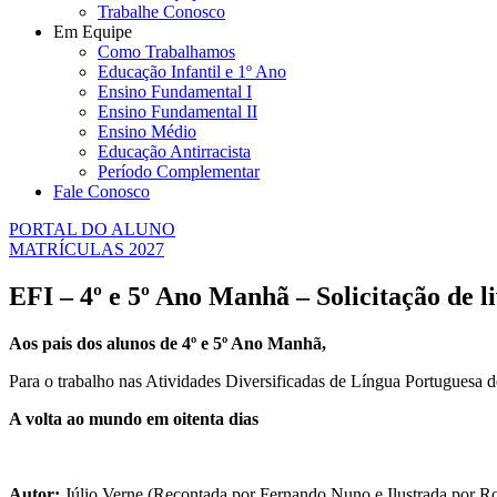
Trabalhe Conosco
Em Equipe
Como Trabalhamos
Educação Infantil e 1º Ano
Ensino Fundamental I
Ensino Fundamental II
Ensino Médio
Educação Antirracista
Período Complementar
Fale Conosco
PORTAL DO ALUNO
MATRÍCULAS 2027
EFI – 4º e 5º Ano Manhã – Solicitação de l
Aos pais dos alunos de 4º e 5º Ano Manhã,
Para o trabalho nas Atividades Diversificadas de Língua Portuguesa de
A volta ao mundo em oitenta dias
Autor:
Júlio Verne (Recontada por Fernando Nuno e Ilustrada por R