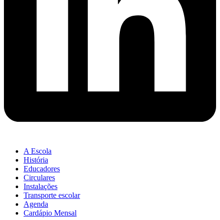
A Escola
História
Educadores
Circulares
Instalações
Transporte escolar
Agenda
Cardápio Mensal