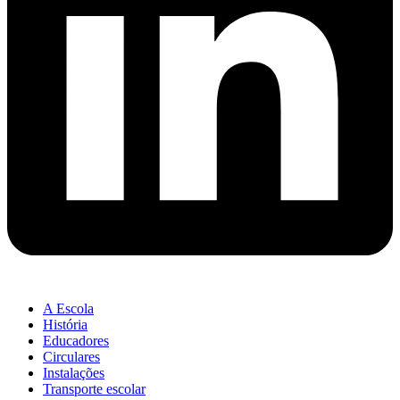
A Escola
História
Educadores
Circulares
Instalações
Transporte escolar