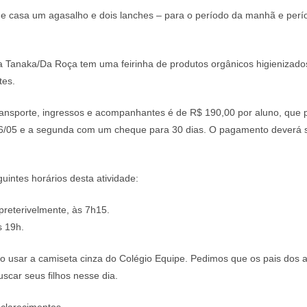
de casa um agasalho e dois lanches – para o período da manhã e per
Tanaka/Da Roça tem uma feirinha de produtos orgânicos higienizados
tes.
ransporte, ingressos e acompanhantes é de R$ 190,00 por aluno, que 
26/05 e a segunda com um cheque para 30 dias. O pagamento deverá ser
uintes horários desta atividade:
preterivelmente, às 7h15.
s 19h.
 usar a camiseta cinza do Colégio Equipe. Pedimos que os pais dos 
scar seus filhos nesse dia.
clarecimentos.