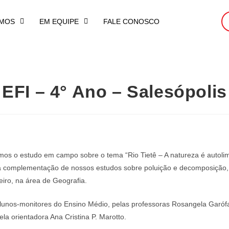
MOS
EM EQUIPE
FALE CONOSCO
EFI – 4° Ano – Salesópolis
remos o estudo em campo sobre o tema “Rio Tietê – A natureza é autol
 a complementação de nossos estudos sobre poluição e decomposição, 
leiro, na área de Geografia.
nos-monitores do Ensino Médio, pelas professoras Rosangela Garófal
la orientadora Ana Cristina P. Marotto.